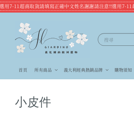
️選用7-11超商取貨請填寫正確中文姓名謝謝
請注意‼️選用7-
搜尋
首頁
所有商品
義大利經典熱銷品牌
購物須知
小皮件