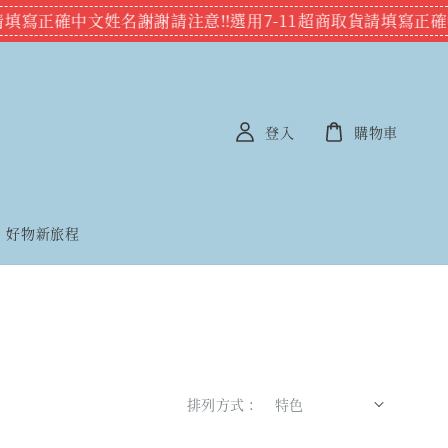
貨請填寫正確中文姓名謝謝
請注意‼️選用7-11超商取貨請填寫正
登入
購物車
好物新旅程
排列方式 :