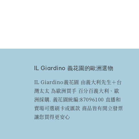
IL Giardino 義花園的歐洲選物
IL Giardino義花園 由義大利先生＋台
灣太太 為歐洲買手 百分百義大利、歐
洲採購. 義花園統編:87096100 直播和
賣場可選刷卡或匯款 商品皆有開立發票
讓您買得更安心