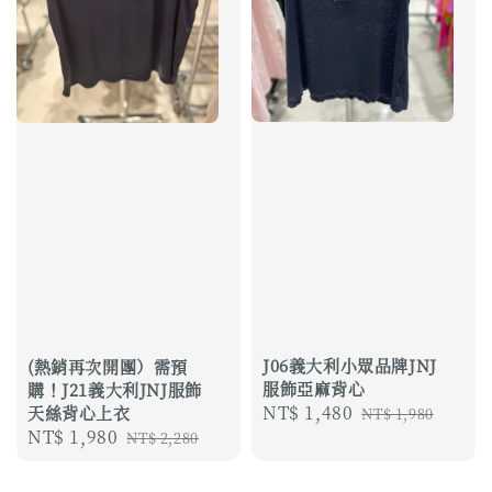
J06義大利小眾品牌JNJ
(熱銷再次開團）需預
服飾亞麻背心
購！J21義大利JNJ服飾
Sale
NT$ 1,480
Regular
天絲背心上衣
NT$ 1,980
Sale
NT$ 1,980
Regular
price
price
NT$ 2,280
price
price