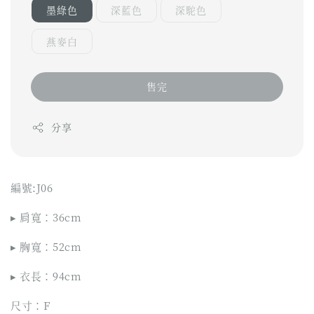
墨綠色
深藍色
深駝色
燕麥白
售完
分享
編號:J06
▸ 肩寬：36cm
▸ 胸寬：52cm
▸ 衣長：94cm
尺寸：F