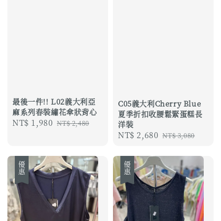
最後一件!! L02義大利亞
C05義大利Cherry Blue
麻系列春裝繡花傘狀背心
夏季折扣收腰鬆緊蛋糕長
Sale
NT$ 1,980
Regular
NT$ 2,480
洋裝
price
price
Sale
NT$ 2,680
Regular
NT$ 3,080
price
price
優惠
優惠