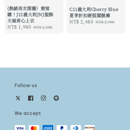
(熱銷再次開團）需預
C11義大利Cherry Blue
購！J21義大利JNJ服飾
夏季折扣硬挺闊腿褲
天絲背心上衣
Sale
NT$ 2,480
Regular
NT$ 2,980
Sale
NT$ 1,980
Regular
NT$ 2,280
price
price
price
price
Follow us
We accept