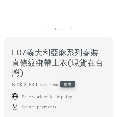
1
/
16
L07義大利亞麻系列春裝
直條紋綁帶上衣(現貨在台
灣)
Sale
NT$ 2,680
Regular
優惠
NT$ 2,980
price
price
Free worldwide shipping
Secure payments