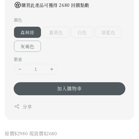
購買此產品可獲得 2680 回饋點數
顏色
森林綠
薑黃色
白色
深藍色
灰褐色
數量
加入購物車
分享
原價$2980 現貨價$2680