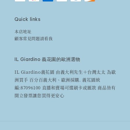
Quick links
本店地址
顧客常見問題請看我
IL Giardino 義花園的歐洲選物
IL Giardino義花園 由義大利先生＋台灣太太 為歐
洲買手 百分百義大利、歐洲採購. 義花園統
編:87096100 直播和賣場可選刷卡或匯款 商品皆有
開立發票讓您買得更安心