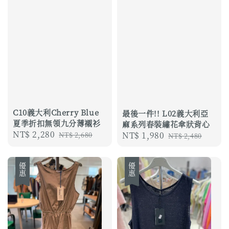
C10義大利Cherry Blue
最後一件!! L02義大利亞
夏季折扣無領九分薄襯衫
麻系列春裝繡花傘狀背心
Sale
NT$ 2,280
Regular
Sale
NT$ 1,980
Regular
NT$ 2,680
NT$ 2,480
price
price
price
price
優惠
優惠