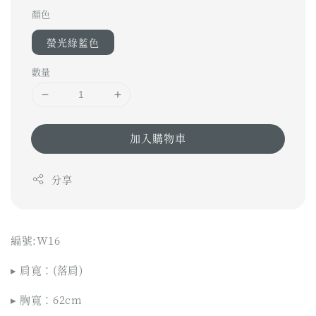
顏色
螢光綠藍色
數量
加入購物車
分享
編號:W16
▸ 肩寬：(落肩)
▸ 胸寬：62cm